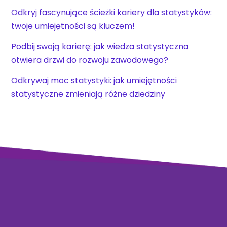
Odkryj fascynujące ścieżki kariery dla statystyków:
twoje umiejętności są kluczem!
Podbij swoją karierę: jak wiedza statystyczna
otwiera drzwi do rozwoju zawodowego?
Odkrywaj moc statystyki: jak umiejętności
statystyczne zmieniają różne dziedziny