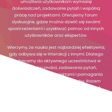
umożliwia użytkownikom wymianę
doświadczeń, zadawanie pytań i wspólną
pracę nad projektami. Oferujemy forum
dyskusyjne, gdzie można dzielić się swoimi
spostrzeżeniami i uzyskiwać pomoc od innych
użytkowników oraz ekspertów.
Wierzymy, że nauka jest najbardziej efektywna,
gdy odbywa się w interakcji z innymi. Dlatego
zachęcamy do aktywnego uczestnictwa w
naszej społeczności, zadawania pytań,
dzielenia się swoimi projektami i pomagania
innym w rozwiązywaniu problemów. Razem
możemy osiągnąć więcej i lepiej zrozumieć
złożone zjawiska statystyczne.