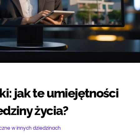
i: jak te umiejętności
edziny życia?
czne w innych dziedzinach