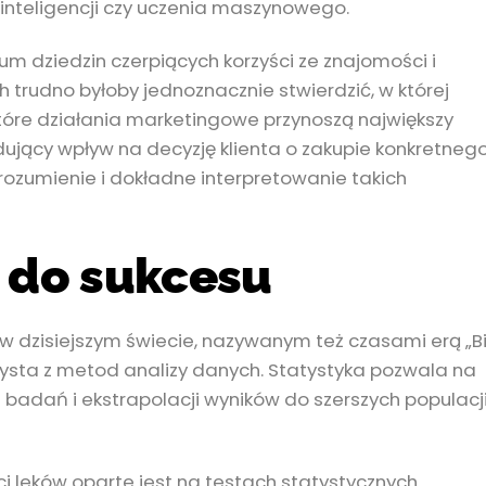
 inteligencji czy uczenia maszynowego.
rum dziedzin czerpiących korzyści ze znajomości i
 trudno byłoby jednoznacznie stwierdzić, w której
które działania marketingowe przynoszą największy
ydujący wpływ na decyzję klienta o zakupie konkretneg
rozumienie i dokładne interpretowanie takich
z do sukcesu
 w dzisiejszym świecie, nazywanym też czasami erą „B
rzysta z metod analizy danych. Statystyka pozwala na
adań i ekstrapolacji wyników do szerszych populacj
leków oparte jest na testach statystycznych.