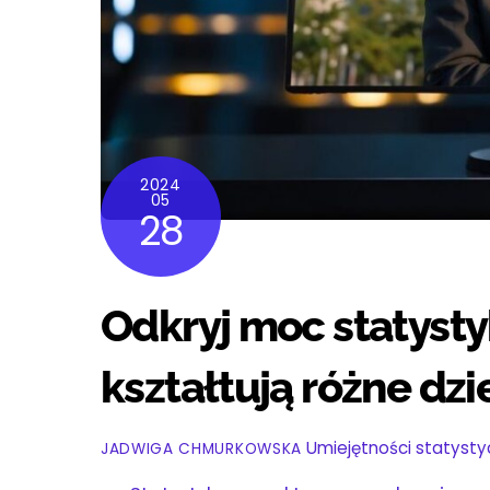
2024
05
28
Odkryj moc statystyk
kształtują różne dzi
Umiejętności statysty
JADWIGA CHMURKOWSKA