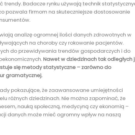
ć trendy. Badacze rynku używają technik statystyczny
, co pozwala firmom na skuteczniejsze dostosowanie
konsumentów.
iwiają analizę ogromnej ilości danych zdrowotnych w
wpływających na choroby czy rokowanie pacjentów.
znych do przewidywania trendów gospodarczych i do
roekonomicznych.
Nawet w dziedzinach tak odległych 
stuje się metody statystyczne – zarówno do
tur gramatycznej.
ykłady pokazujące, że zaawansowane umiejętności
ielu różnych dziedzinach. Nie można zapominać, że
iznesem, nauką społeczną, medycyną czy ekonomią –
etacji danych może mieć ogromny wpływ na naszą